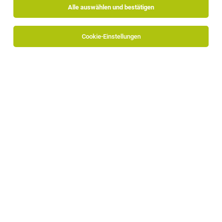
Alle auswählen und bestätigen
Sortieren
30 Jobs
Cookie-Einstellungen
Face-to-Face-Interviewer
(Deutsch/Italienisch) – Bereich Öffentlicher
Verkehr
Ritten, Kaltern
28.07.2026
befristet | Freelancer, Projektarbeit
Scenari Srl
Wer wir sind