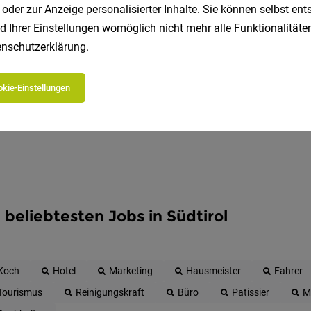
 oder zur Anzeige personalisierter Inhalte. Sie können selbst en
Erhalte alle neuen Stellenangebote automatisch per
d Ihrer Einstellungen womöglich nicht mehr alle Funktionalitäten
nschutzerklärung
.
Jetzt anlegen
kie-Einstellungen
 beliebtesten Jobs in Südtirol
Koch
Hotel
Marketing
Hausmeister
Fahrer
Tourismus
Reinigungskraft
Büro
Patissier
M