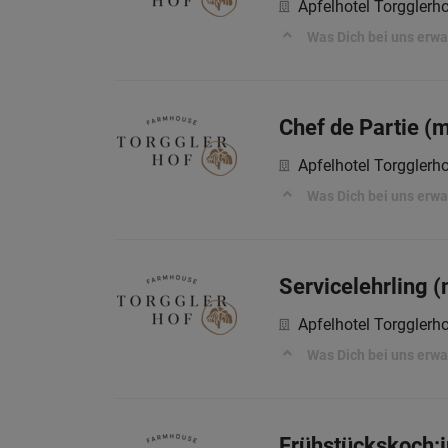
Apfelhotel Torgglerh
Was Dich bei uns erwa
Chef de Partie (
Apfelhotel Torgglerh
Was Dich bei uns erwa
Servicelehrling 
Apfelhotel Torgglerh
Was Dich bei uns erwa
Frühstückskoch:i