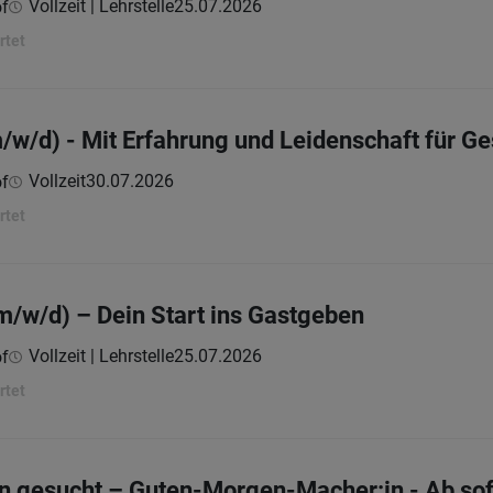
Vollzeit | Lehrstelle
25.07.2026
of
rtet
m/w/d) - Mit Erfahrung und Leidenschaft für 
Vollzeit
30.07.2026
of
rtet
(m/w/d) – Dein Start ins Gastgeben
Vollzeit | Lehrstelle
25.07.2026
of
rtet
n gesucht – Guten-Morgen-Macher:in - Ab sof