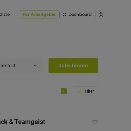
liste
Für Arbeitgeber
Dashboard
Jobs finden
rufsfeld
1
Region
Südtirol
ack & Teamgeist
Bozen