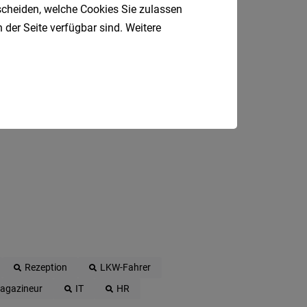
tscheiden, welche Cookies Sie zulassen
 E-Mail.
 der Seite verfügbar sind. Weitere
Rezeption
LKW-Fahrer
agazineur
IT
HR