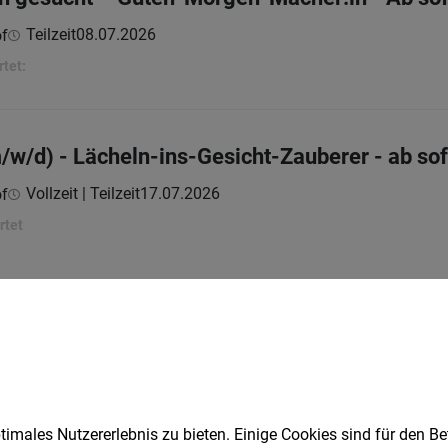
Teilzeit
08.07.2026
of
rtet:
/w/d) - Lächeln-ins-Gesicht-Zauberer - ab sof
Vollzeit | Teilzeit
17.07.2026
of
rtet
1
Speichere deine Suche als 
imales Nutzererlebnis zu bieten. Einige Cookies sind für den Be