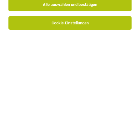
Alle auswählen und bestätigen
Cookie-Einstellungen
Mitarbeiter/in Produktion Abfüllung (m/w/d)
Lana
28.07.2026
Vollzeit
Meraner Mühle
Diese Aufgaben begeistern Dich: