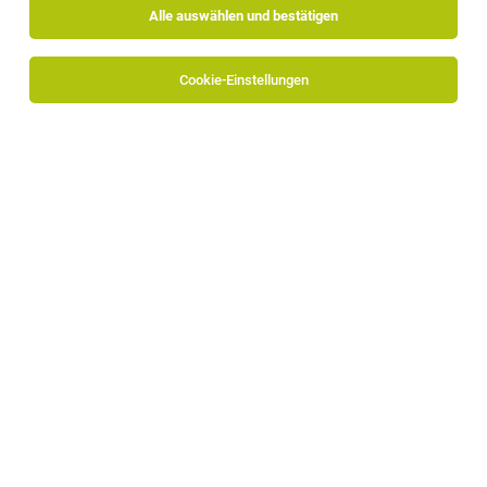
Alle auswählen und bestätigen
Sortieren
30 Jobs
Cookie-Einstellungen
3D Computer Graphics Engineer (m/f/d)
Brixen
30.07.2026
Teilzeit
ALLSIDES
Position Overview
Digital QA Specialist (3D Assets) (m/f/d)