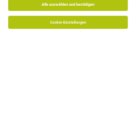
Alle auswählen und bestätigen
Alle Filter
Bozen
Cookie-Einstellungen
Die Stellenanzeige
Teammitglied Lagerlogistik (m/w/d)
in
Bozen
bei TechnoAlpin AG ist leider nicht mehr verfügbar
oder wurde neu ausgeschrieben.
Zum Firmenprofil
TOP-JOB
IT-Systemtechniker (m/w/d) in Vollzeit
Bozen
30.07.2026
Vollzeit
ICIT Software