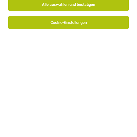
Alle auswählen und bestätigen
Cookie-Einstellungen
GKN Driveline Bruneck AG
Birfieldstrasse, 1
39031 Bruneck
www.gknbruneck.com