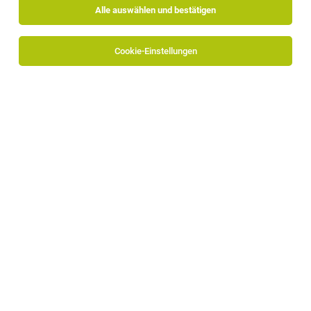
Alle auswählen und bestätigen
Alle Filter
Bozen
Cookie-Einstellungen
Die Stellenanzeige
SAP MM/SD Specialist (m/f/d)
in
Bozen
bei Alpitronic GmbH ist leider nicht mehr verfügbar
oder wurde neu ausgeschrieben.
Zum Firmenprofil
TOP-JOB
Rezeptionist/in im Front Office (m/w/d)
Bozen
23.07.2026
Vollzeit
Parkhotel Mondschein