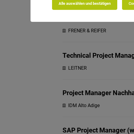
Alle auswählen und bestätigen
Coo
Project Manager (m/w/d
FRENER & REIFER
Technical Project Mana
LEITNER
Project Manager Nachha
IDM Alto Adige
SAP Project Manager (