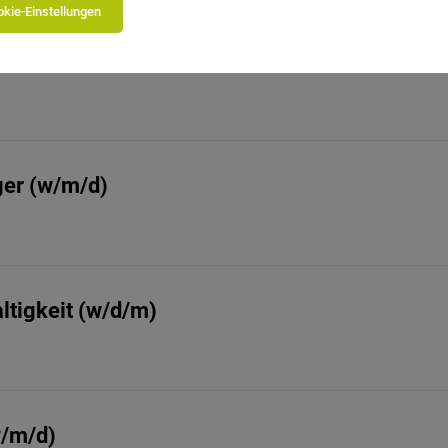
kie-Einstellungen
)
ger (w/m/d)
ltigkeit (w/d/m)
w/m/d)