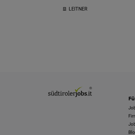
LEITNER
Fü
Jo
Fi
Job
Bl