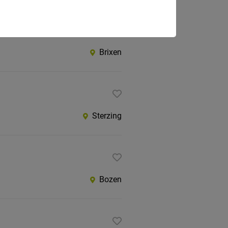
Brixen
Sterzing
Bozen