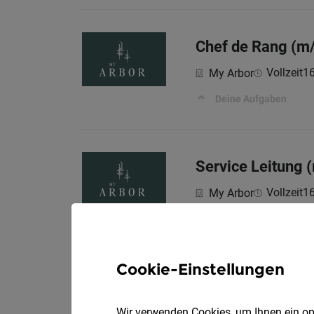
Chef de Rang (m
Vollzeit
16
My Arbor
Deine Aufgaben
Service Leitung 
Vollzeit
16
My Arbor
Deine Aufgaben
Cookie-Einstellungen
Mitarbeiter/in fü
Dr. Walter Kasslatter
Wir verwenden Cookies, um Ihnen ein opt