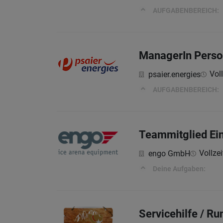
AUFGABENBEREICH:
ManagerIn Perso
Voll
psaier.energies
AUFGABENBEREICH:
Teammitglied Ei
Vollzei
engo GmbH
Deine Aufgaben:
Servicehilfe / R