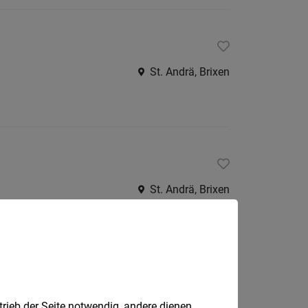
St. Andrä, Brixen
St. Andrä, Brixen
Klausen
trieb der Seite notwendig, andere dienen