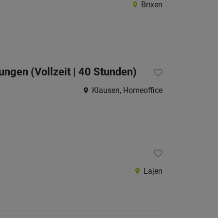
Brixen
Internatio
Berufsfeld
Anstellungsa
gen (Vollzeit | 40 Stunden)
Klausen, Homeoffice
Als Jobfinder spe
Jobs
der
letzten
24
Stunden
Lajen
italienische
Jobs