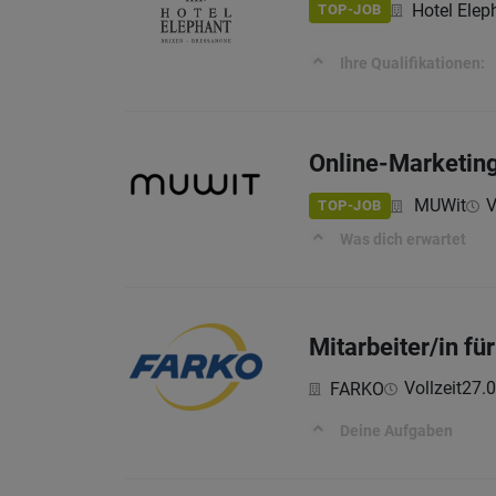
Hotel Elep
TOP-JOB
Ihre Qualifikationen:
Online-Marketing
MUWit
V
TOP-JOB
Was dich erwartet
Mitarbeiter/in fü
Vollzeit
27.
FARKO
Deine Aufgaben