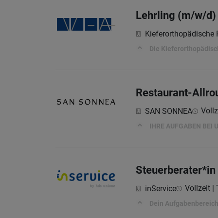
Lehrling (m/w/d)
Kieferorthopädische P
Die Kieferorthopädisch
Restaurant-Allro
Vollz
SAN SONNEA
IHRE AUFGABEN BEI 
Steuerberater*in i
Vollzeit | 
inService
Dein Aufgabenbereich