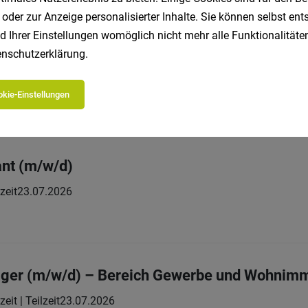
 oder zur Anzeige personalisierter Inhalte. Sie können selbst en
d Ihrer Einstellungen womöglich nicht mehr alle Funktionalitäten
nschutzerklärung
.
orate Governance & Compliance und Mitarbeit
zeit
23.07.2026
kie-Einstellungen
ant (m/w/d)
zeit
23.07.2026
ger (m/w/d) – Bereich Gewerbe und Wohnimm
zeit | Teilzeit
23.07.2026