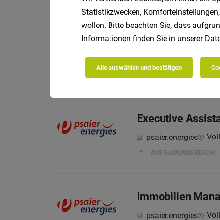
Statistikzwecken, Komforteinstellungen,
wollen. Bitte beachten Sie, dass aufgrun
Informationen finden Sie in unserer
Date
Mitarbeiter Corp
Voll
psaier.energies
Alle auswählen und bestätigen
Coo
AUFGABENBEREICH:
Executive Assist
Voll
psaier.energies
AUFGABENBEREICH:
Immobilien Mana
Voll
psaier.energies