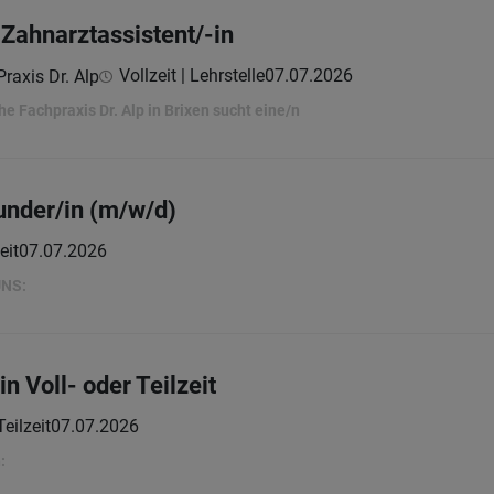
 Zahnarztassistent/-in
Vollzeit | Lehrstelle
07.07.2026
raxis Dr. Alp
e Fachpraxis Dr. Alp in Brixen sucht eine/n
under/in (m/w/d)
eit
07.07.2026
UNS:
n Voll- oder Teilzeit
Teilzeit
07.07.2026
: