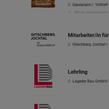
Vollzeit 
Geisleralm
Bei uns hast du beste
Mitarbeiter/in fü
Gitschberg Jochtal
Lehrling
Lageder Bau GmbH