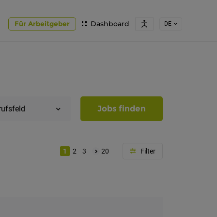
Für Arbeitgeber
Dashboard
DE
Jobs finden
rufsfeld
1
2
3
20
Region
Südtirol
Bozen