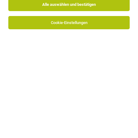
Alle auswählen und bestätigen
Alle Filter
Pustertal
Cookie-Einstellungen
Die Stellenanzeige
Mitarbeiter in der Verwaltung (m/w/d)
in
Bruneck
bei Aichner Arbeitsrecht GmbH ist leider nicht
mehr verfügbar oder wurde neu ausgeschrieben.
TOP-JOB
Bereichsleitung für das Management der
Kleinkindertagesstätten (m/w/d)
Bruneck
03.08.2026
Vollzeit
Die Kinderfreunde Südtirol