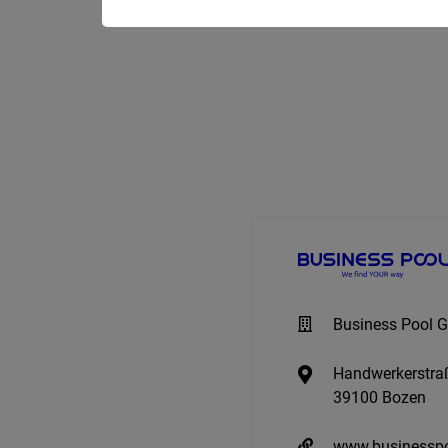
Business Pool
Handwerkerstra
39100 Bozen
www.businesspo