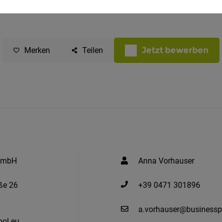
Jetzt bewerben
Merken
Teilen
 GmbH
Anna Vorhauser
ße 26
+39 0471 301896
a.vorhauser@businessp
ol.eu