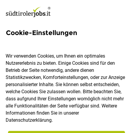
Cookie-Einstellungen
Full Stack Developer - Web
Applications (m/f/d)
Wir verwenden Cookies, um Ihnen ein optimales
Nutzererlebnis zu bieten. Einige Cookies sind für den
Alpitronic GmbH
Betrieb der Seite notwendig, andere dienen
Statistikzwecken, Komforteinstellungen, oder zur Anzeige
personalisierter Inhalte. Sie können selbst entscheiden,
Bozen
Vollzeit
24.07.2026
DE
welche Cookies Sie zulassen wollen. Bitte beachten Sie,
dass aufgrund Ihrer Einstellungen womöglich nicht mehr
alle Funktionalitäten der Seite verfügbar sind. Weitere
Informationen finden Sie in unserer
Datenschutzerklärung
.