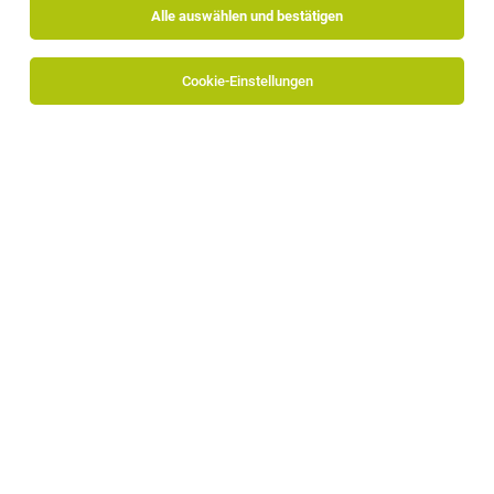
Alle auswählen und bestätigen
Cookie-Einstellungen
Alpitronic GmbH
Bozner-Boden-Mitterweg 33
39100 Bozen
www.alpitronic.it
Zum Firmenprofil