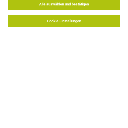
Alle auswählen und bestätigen
Cookie-Einstellungen
Alpitronic GmbH
Bozner-Boden-Mitterweg 33
39100 Bozen
www.alpitronic.it
Zum Firmenprofil