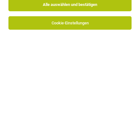
Alle auswählen und bestätigen
Alle Filter
Bozen
Cookie-Einstellungen
Die Stellenanzeige
Buchhalter*in (m/w/d)
in
Bozen
bei
alimco AG ist leider nicht mehr verfügbar oder wurde neu
ausgeschrieben.
Zum Firmenprofil
TOP-JOB
Rezeptionist/in im Front Office (m/w/d)
Bozen
23.07.2026
Vollzeit
Parkhotel Mondschein