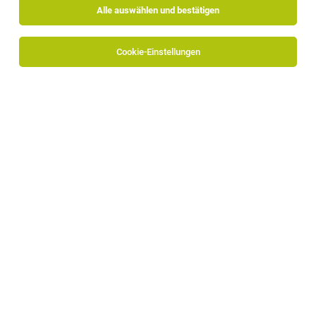
Alle auswählen und bestätigen
Sortieren
30 Jobs
Cookie-Einstellungen
Alle Filter
Überetsch-Unterland
Die Stellenanzeige
Wartungstechniker (m/w) - Tagschicht
in
Leifers
bei VOG PRODUCTS ist leider nicht mehr
verfügbar oder wurde neu ausgeschrieben.
Zum Firmenprofil
TOP-JOB
Mitarbeiter Disposition (m/w/d)