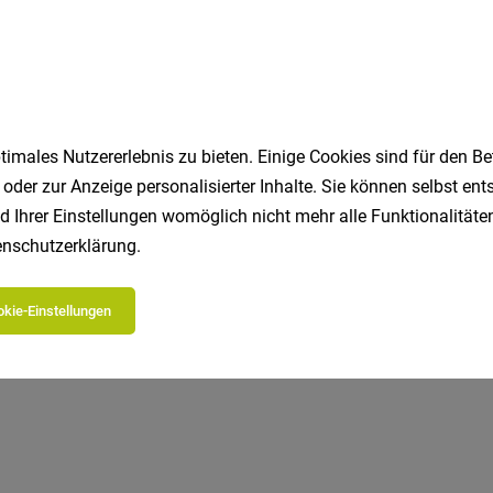
imales Nutzererlebnis zu bieten. Einige Cookies sind für den Be
 oder zur Anzeige personalisierter Inhalte. Sie können selbst en
d Ihrer Einstellungen womöglich nicht mehr alle Funktionalitäten
Jetzt bewerben
Merken
Teilen
nschutzerklärung
.
kie-Einstellungen