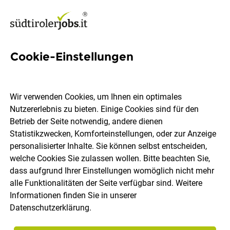
Cookie-Einstellungen
Teamleader
Projektmanagement
Wir verwenden Cookies, um Ihnen ein optimales
Schweitzer Industries
Nutzererlebnis zu bieten. Einige Cookies sind für den
Betrieb der Seite notwendig, andere dienen
(w/m/x)
Statistikzwecken, Komforteinstellungen, oder zur Anzeige
personalisierter Inhalte. Sie können selbst entscheiden,
welche Cookies Sie zulassen wollen. Bitte beachten Sie,
Schweitzer Project AG
dass aufgrund Ihrer Einstellungen womöglich nicht mehr
alle Funktionalitäten der Seite verfügbar sind. Weitere
Informationen finden Sie in unserer
Naturns
Vollzeit
31.07.2026
Datenschutzerklärung
.