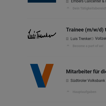
Embers Callcenter 
Dein Tätigkeitsbereic
Trainee (m/w/d) 
Vollzei
Luis Trenker
Become a part of us!
Mitarbeiter für 
Südtiroler Volksbank
Hauptaufgaben