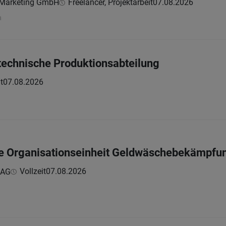
& Marketing GmbH
Freelancer, Projektarbeit
07.08.2026
h
technische Produktionsabteilung
t
07.08.2026
die Organisationseinheit Geldwäschebekämpf
Vollzeit
07.08.2026
 AG