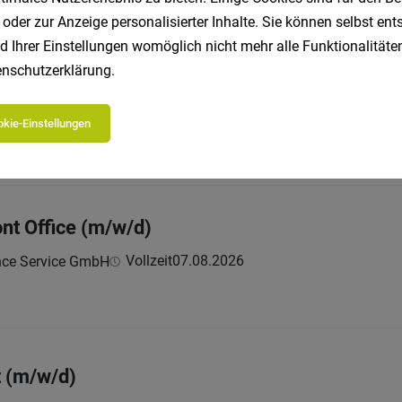
 oder zur Anzeige personalisierter Inhalte. Sie können selbst en
d Ihrer Einstellungen womöglich nicht mehr alle Funktionalitäten
Wetter und Verkehr / Moderation (m/w/d)
nschutzerklärung
.
Vollzeit
07.08.2026
GmbH
kie-Einstellungen
ont Office (m/w/d)
Vollzeit
07.08.2026
ance Service GmbH
t (m/w/d)