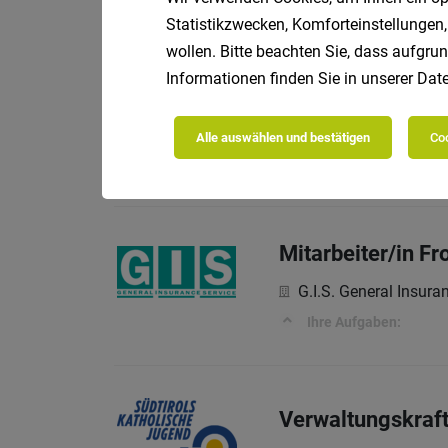
Statistikzwecken, Komforteinstellungen,
wollen. Bitte beachten Sie, dass aufgrun
Redaktion inkl. 
Informationen finden Sie in unserer
Date
Funkhaus Südtirol 
Alle auswählen und bestätigen
Coo
Was du mitbringst:
Mitarbeiter/in Fr
G.I.S. General Insur
Ihre Aufgaben:
Verwaltungskraf