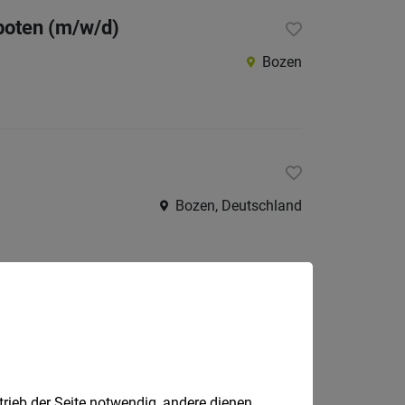
boten (m/w/d)
Bozen
Bozen, Deutschland
echnical Lead (m/w/d)
Bozen
trieb der Seite notwendig, andere dienen