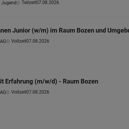
Teilzeit
07.08.2026
e Jugend
nnen Junior (w/m) im Raum Bozen und Umgeb
Vollzeit
07.08.2026
 AG
h
it Erfahrung (m/w/d) - Raum Bozen
Vollzeit
07.08.2026
 AG