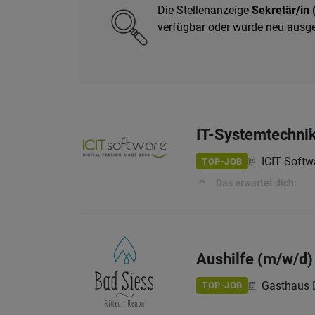
Die Stellenanzeige
Sekretär/in
verfügbar oder wurde neu ausg
IT-Systemtechnik
ICIT Softw
TOP-JOB
Das erwartet dich:
Aushilfe (m/w/d)
Gasthaus 
TOP-JOB