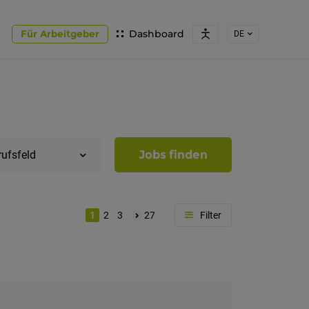
Für Arbeitgeber
Dashboard
DE
Jobs finden
rufsfeld
1
2
3
27
Region
Südtirol
Bozen