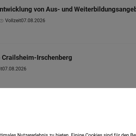
ntwicklung von Aus- und Weiterbildungsange
Vollzeit
07.08.2026
 Crailsheim-Irschenberg
it
07.08.2026
 - Senior Mechanical Development Expert / T
it
07.08.2026
h
imales Nutzererlebnis zu bieten. Einige Cookies sind für den Be