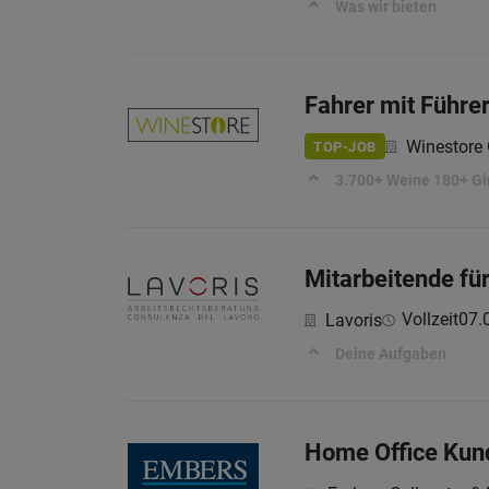
Was wir bieten
Fahrer mit Führe
Winestor
TOP-JOB
3.700+ Weine 180+ Gi
Mitarbeitende fü
Vollzeit
07.
Lavoris
Deine Aufgaben
Home Office Kund