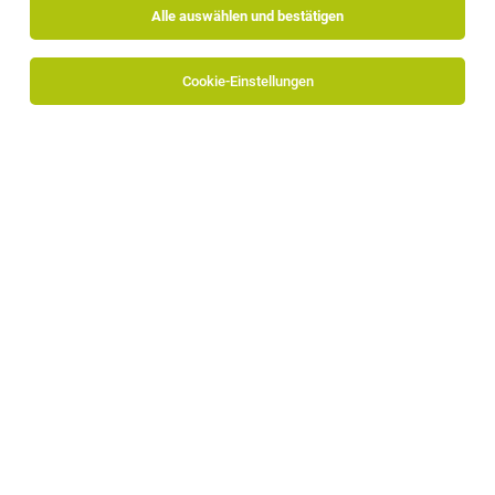
Alle auswählen und bestätigen
Alle Filter
Pustertal
Cookie-Einstellungen
Die Stellenanzeige
Schichtleiter für Wareneingang & -
ausgang (m/w/d)
in
Bruneck
bei Intercable Automotive
Solutions ist leider nicht mehr verfügbar oder wurde neu
ausgeschrieben.
Zum Firmenprofil
TOP-JOB
Mitarbeiter Endmontage / Zusammenbau