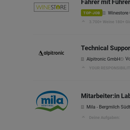
Fahrer mit Führe
Winestor
TOP-JOB
3.700+ Weine 180+ Gi
Technical Suppor
Vo
Alpitronic GmbH
YOUR RESPONSIBILIT
Mitarbeiter:in La
Mila - Bergmilch Südt
Deine Aufgaben: