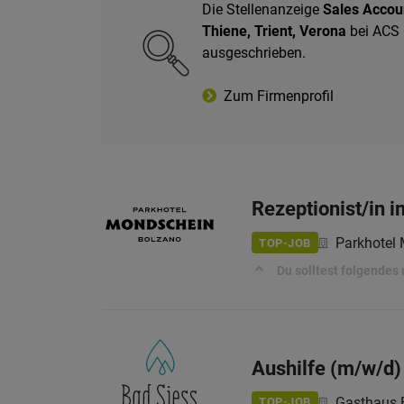
Die Stellenanzeige
Sales Accou
Thiene, Trient, Verona
bei ACS 
ausgeschrieben.
Zum Firmenprofil
Rezeptionist/in i
Parkhotel
TOP-JOB
Du solltest folgendes
Aushilfe (m/w/d)
Gasthaus 
TOP-JOB