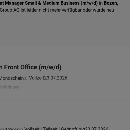
nt Manager Small & Medium Business (m/w/d)
in
Bozen,
Group AG ist leider nicht mehr verfügbar oder wurde neu
m Front Office (m/w/d)
Vollzeit
23.07.2026
 Mondschein
 mitbringen
Vollzeit | Teilzeit | Geringfügig
23.07.2026
Bad Siess