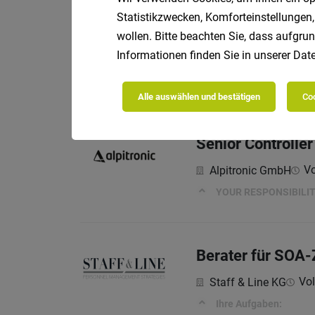
Statistikzwecken, Komforteinstellungen,
SAP MM/SD Speci
wollen. Bitte beachten Sie, dass aufgrun
Informationen finden Sie in unserer
Date
Vo
Alpitronic GmbH
YOUR RESPONSIBILIT
Alle auswählen und bestätigen
Coo
Senior Controlle
Vo
Alpitronic GmbH
YOUR RESPONSIBILIT
Berater für SOA-
Vol
Staff & Line KG
Ihre Aufgaben: