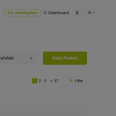
Für Arbeitgeber
Dashboard
DE
Jobs finden
rufsfeld
1
2
3
27
Region
Südtirol
Bozen