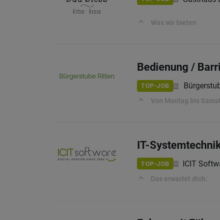
Was wir bieten
Bedienung / Barr
Bürgerstub
TOP-JOB
Von Montag bis Sams
IT-Systemtechnik
ICIT Softw
TOP-JOB
Das erwartet dich: