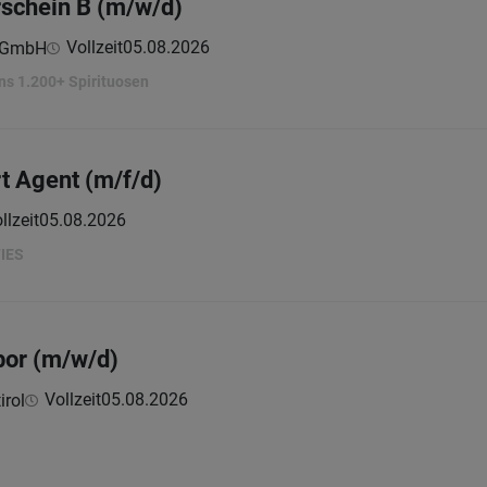
rschein B (m/w/d)
Vollzeit
05.08.2026
e GmbH
ns 1.200+ Spirituosen
t Agent (m/f/d)
llzeit
05.08.2026
IES
bor (m/w/d)
Vollzeit
05.08.2026
irol