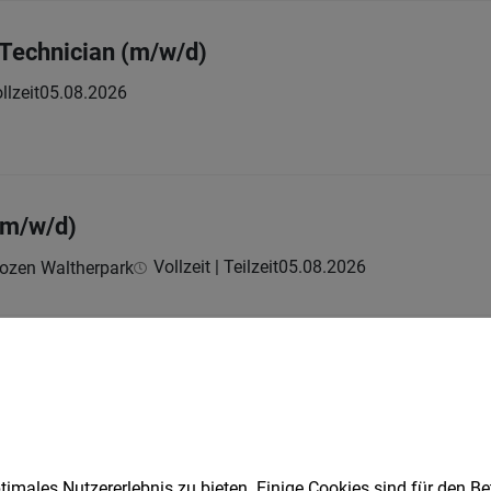
Technician (m/w/d)
llzeit
05.08.2026
(m/w/d)
Vollzeit | Teilzeit
05.08.2026
Bozen Waltherpark
omer Success Management*
5.08.2026
ngen
imales Nutzererlebnis zu bieten. Einige Cookies sind für den Be