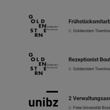
Frühstücksmitarb
Goldenstern Townho
Rezeptionist Bou
Goldenstern Townho
2 Verwaltungsassi
Freie Universität Boz