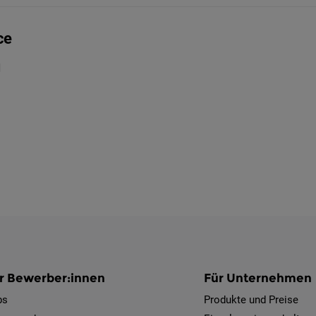
ce
H
r Bewerber:innen
Für Unternehmen
bs
Produkte und Preise