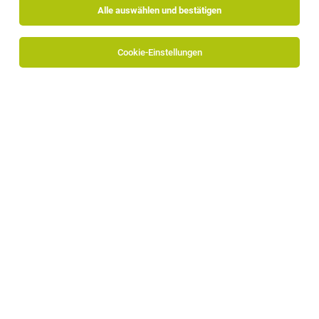
Alle auswählen und bestätigen
Alle Filter
Pustertal
Cookie-Einstellungen
Die Stellenanzeige
Produktentwickler (m/w/d)
in
Bruneck
bei Intercable Automotive Solutions ist leider nicht mehr
verfügbar oder wurde neu ausgeschrieben.
Zum Firmenprofil
TOP-JOB
Mitarbeiter Endmontage / Zusammenbau
(m/w/d)