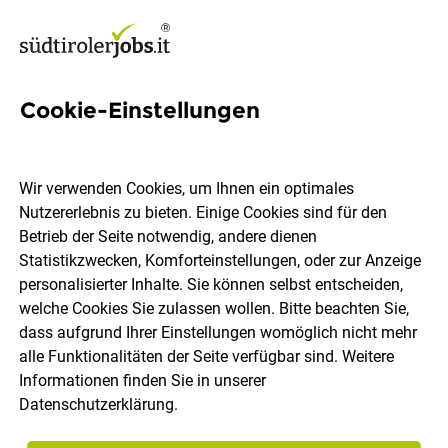
Cookie-Einstellungen
Procurement Specialist
(m/w/d)
Wir verwenden Cookies, um Ihnen ein optimales
Nutzererlebnis zu bieten. Einige Cookies sind für den
NOI AG
Betrieb der Seite notwendig, andere dienen
Statistikzwecken, Komforteinstellungen, oder zur Anzeige
personalisierter Inhalte. Sie können selbst entscheiden,
Bozen
Vollzeit
befristet
16.07.2026
welche Cookies Sie zulassen wollen. Bitte beachten Sie,
DE
dass aufgrund Ihrer Einstellungen womöglich nicht mehr
alle Funktionalitäten der Seite verfügbar sind. Weitere
Informationen finden Sie in unserer
Datenschutzerklärung
.