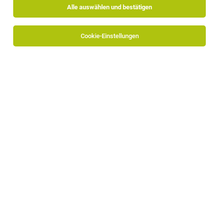
Alle auswählen und bestätigen
Cookie-Einstellungen
NOI AG
Voltastraße 13/A
39100 Bozen
www.noi.bz.it