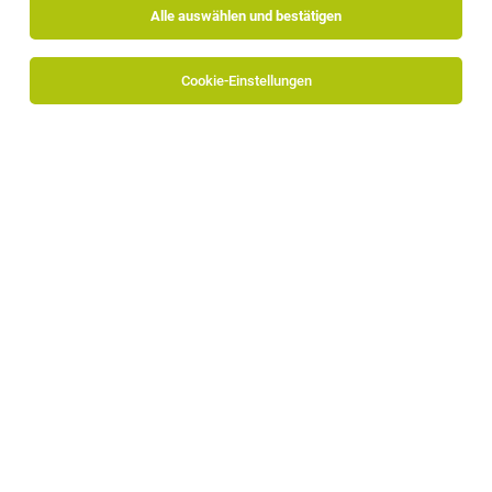
Alle auswählen und bestätigen
Alle Filter
Wipptal
Cookie-Einstellungen
Die Stellenanzeige
Mitarbeiter in der Buchhaltung
(w/m/d)
in
Sterzing
bei LEITNER ist leider nicht mehr
verfügbar oder wurde neu ausgeschrieben.
Zum Firmenprofil
Home Office Kundenservice-Spezialist
(m/w/d)
Österreich
07.08.2026
Freelancer, Projektarbeit