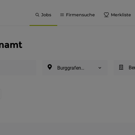
Jobs
Firmensuche
Merkliste
enamt
Be
Burggrafenamt