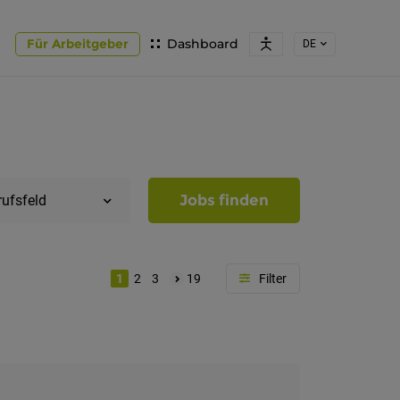
Für Arbeitgeber
Dashboard
DE
Jobs finden
rufsfeld
1
2
3
19
Region
Südtirol
Bozen