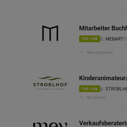
Mitarbeiter Buch
MEBART
TOP-JOB
Ihre Aufgaben:
Kinderanimateur/
STROBLHO
TOP-JOB
Wir bieten:
Verkaufsberaterin