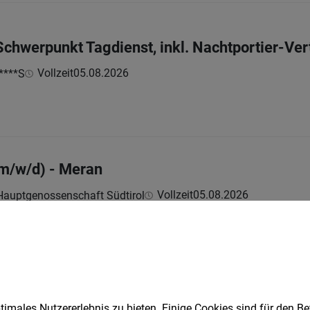
Schwerpunkt Tagdienst, inkl. Nachtportier-Ver
Vollzeit
05.08.2026
****S
(m/w/d) - Meran
Vollzeit
05.08.2026
Hauptgenossenschaft Südtirol
ie Energiezentrale (m/w/d)
ollzeit
05.08.2026
imales Nutzererlebnis zu bieten. Einige Cookies sind für den Be