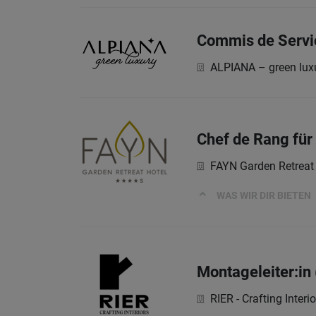
Commis de Servic
ALPIANA – green luxu
Chef de Rang für
FAYN Garden Retreat
WAS WIR DIR BIETEN
Montageleiter:in
RIER - Crafting Interio