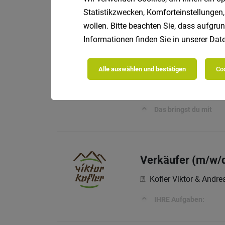
Statistikzwecken, Komforteinstellungen,
Wer wir sind
wollen. Bitte beachten Sie, dass aufgrun
Informationen finden Sie in unserer
Date
Chef de Partie (m
Alle auswählen und bestätigen
Coo
Hotel Therme Meran 
Das bringst du mit
Verkäufer (m/w/
Kofler Viktor & Andr
IHRE Aufgaben: