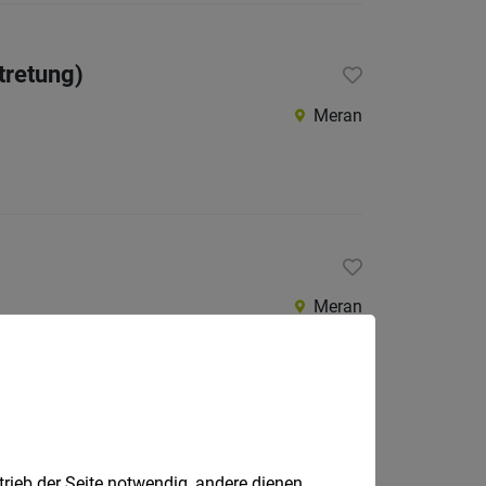
tretung)
Meran
Meran
Meran
trieb der Seite notwendig, andere dienen