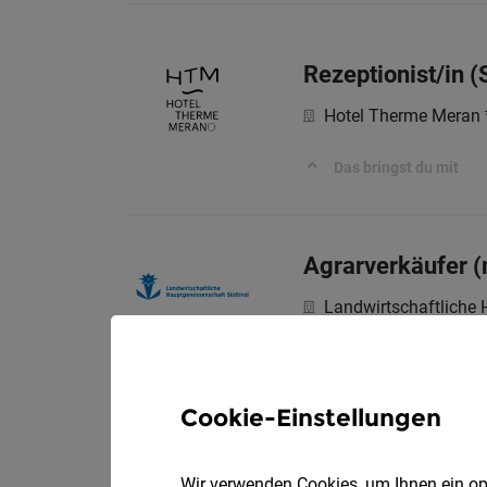
Rezeptionist/in (
Hotel Therme Meran 
Das bringst du mit
Agrarverkäufer 
Landwirtschaftliche 
Das bringst du mit
Cookie-Einstellungen
Mitarbeiter für d
V
Hans Zipperle AG
Wir verwenden Cookies, um Ihnen ein opt