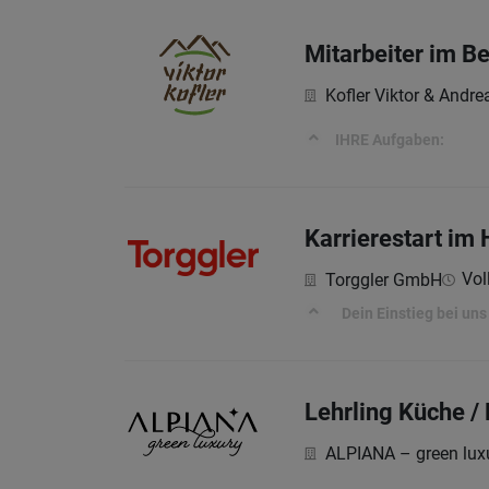
Mitarbeiter im B
Kofler Viktor & Andr
IHRE Aufgaben:
Karrierestart im
Vol
Torggler GmbH
Dein Einstieg bei uns
Lehrling Küche / 
ALPIANA – green luxu