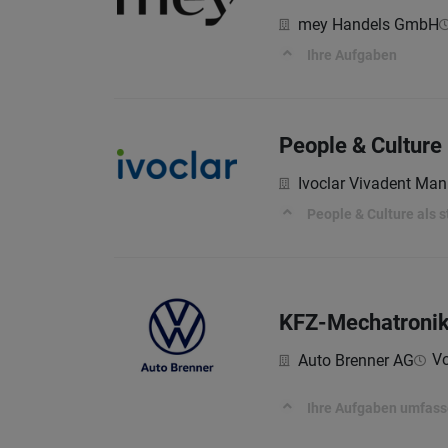
mey Handels GmbH
Ihre Aufgaben
People & Culture D
Ivoclar Vivadent Ma
People & Culture als 
KFZ-Mechatronik
Vo
Auto Brenner AG
Ihre Aufgaben umfass