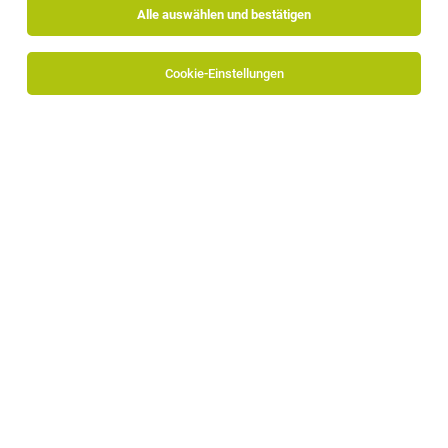
Alle auswählen und bestätigen
Cookie-Einstellungen
Die Stellenanzeige
Lehrling Elektrotechnik mit
Hauptmodul Anlagentechnik bzw. Prozessleittechnik
(w/m/d)
in
Heinfels, Osttirol
bei A. Loacker AG ist leider
nicht mehr verfügbar oder wurde neu ausgeschrieben.
Zum Firmenprofil
TOP-JOB
Kinderanimateur/in (m/w/d)
St. Leonhard in Passeier
04.08.2026
Vollzeit
STROBLHOF ACTIVE FAMILY SPA RESORT