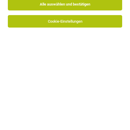
Alle auswählen und bestätigen
Cookie-Einstellungen
Alpitronic GmbH
Bozner-Boden-Mitterweg 33
39100 Bozen
www.alpitronic.it
Zum Firmenprofil
+39 0471 096450