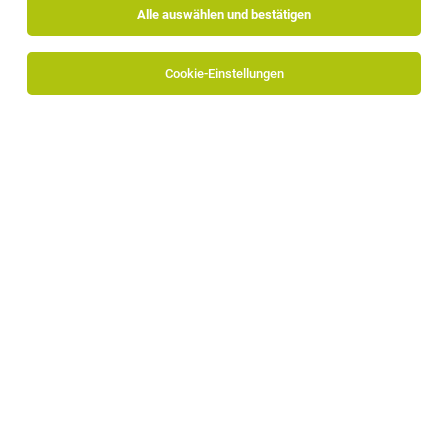
Alle auswählen und bestätigen
Sortieren
30 Jobs
Cookie-Einstellungen
Alle Filter
Überetsch-Unterland
Die Stellenanzeige
Initiativbewerbung - Technische
Talente gesucht! (m/w/d)
in
Vilpian
bei Fructus Meran AG
ist leider nicht mehr verfügbar oder wurde neu
ausgeschrieben.
Zum Firmenprofil
TOP-JOB