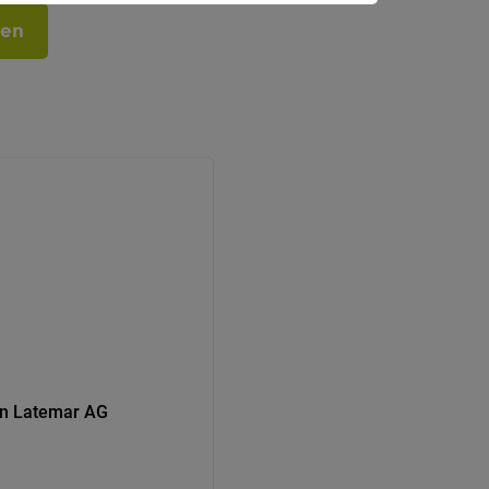
ben
en Latemar AG