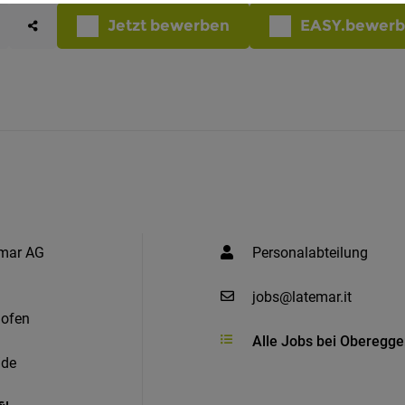
Jetzt bewerben
EASY.bewer
mar AG
Personalabteilung
jobs@latemar.it
nofen
Alle Jobs bei Oberegg
/de