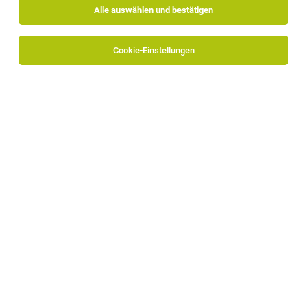
Alle auswählen und bestätigen
Alle Filter
Vinschgau
Cookie-Einstellungen
Die Stellenanzeige
Gouvernante (m/w/d)
in
Taufers im
Münstertal
bei Tuberis Life Balance & Nature Farm ist
leider nicht mehr verfügbar oder wurde neu
ausgeschrieben.
Zum Firmenprofil
Neueröffnung Eurospin Kortsch–