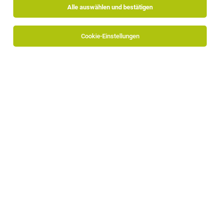
Alle auswählen und bestätigen
Alle Filter
Pustertal
Cookie-Einstellungen
Die Stellenanzeige
Chef de Rang (m/w/d)
in
Rasen-
Antholz
bei Ansitz Heufler by Norbert Niederkofler ist
leider nicht mehr verfügbar oder wurde neu
ausgeschrieben.
Zum Firmenprofil
TOP-JOB
Bereichsleitung für das Management der
Kleinkindertagesstätten (m/w/d)
Bruneck
03.08.2026
Vollzeit