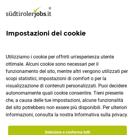
Impostazioni dei cookie
Sales Coordinator B2B
(m/f/d) Headquarter Bolzano
Utilizziamo i cookie per offrirti un'esperienza utente
ottimale. Alcuni cookie sono necessari per il
Luis Trenker
funzionamento del sito, mentre altri vengono utilizzati per
scopi statistici, impostazioni di comfort o per la
visualizzazione di contenuti personalizzati. Puoi decidere
Bolzano
tempo pieno
11.07.2026
IT
autonomamente quali cookie consentire. Tieni presente
che, a causa delle tue impostazioni, alcune funzionalità
del sito potrebbero non essere più disponibili. Per ulteriori
informazioni, consulta la nostra
Informativa sulla privacy
.
Seleziona e conferma tutti