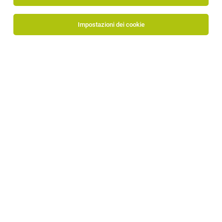
Impostazioni dei cookie
Luis Trenker
Werner von Siemens Str. 18
39100 Bozen
www.luistrenker.com/it
Al profilo aziendale
Ilenia Eisenkeil | Marketing Director