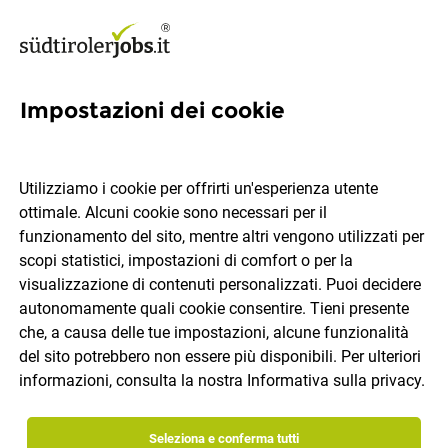
Impostazioni dei cookie
Impiegato di magazzino e
logistica (m/f/d)
Utilizziamo i cookie per offrirti un'esperienza utente
ottimale. Alcuni cookie sono necessari per il
Lichtstudio Eisenkeil
funzionamento del sito, mentre altri vengono utilizzati per
scopi statistici, impostazioni di comfort o per la
visualizzazione di contenuti personalizzati. Puoi decidere
Marlengo
tempo pieno
25.07.2026
IT
autonomamente quali cookie consentire. Tieni presente
che, a causa delle tue impostazioni, alcune funzionalità
del sito potrebbero non essere più disponibili. Per ulteriori
informazioni, consulta la nostra
Informativa sulla privacy
.
Seleziona e conferma tutti