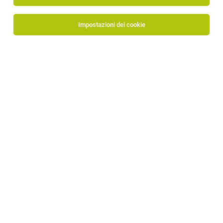
Impostazioni dei cookie
Lichtstudio Eisenkeil
Via Palade 13
39020 Marlengo
www.lichtstudio.com/it
Al profilo aziendale
Human Resources