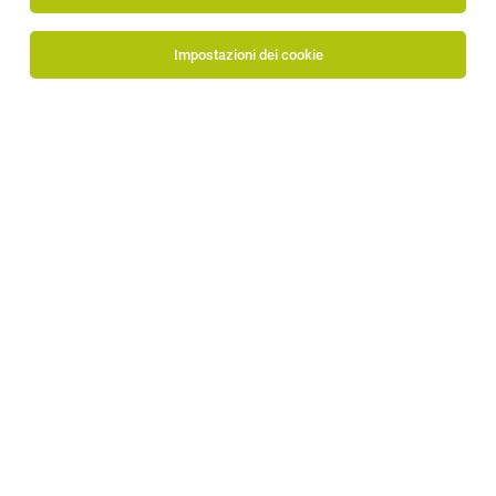
Impostazioni dei cookie
lvh.apa Confartigianato Imprese
Via di Mezzo ai Piani 7
39100 Bolzano
www.lvh.it/it
Al profilo aziendale
Personalabteilung