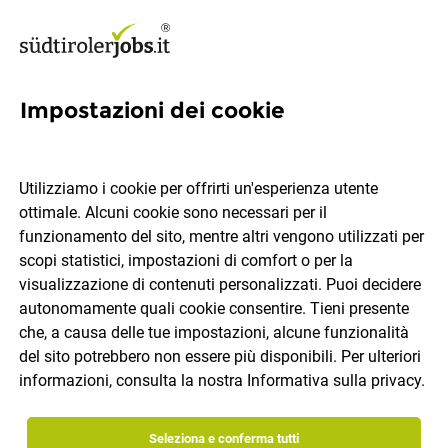
Impostazioni dei cookie
Consulente Commerciale
(m/f)
Utilizziamo i cookie per offrirti un'esperienza utente
ottimale. Alcuni cookie sono necessari per il
lvh.apa Confartigianato Imprese
funzionamento del sito, mentre altri vengono utilizzati per
scopi statistici, impostazioni di comfort o per la
visualizzazione di contenuti personalizzati. Puoi decidere
Bolzano
tempo pieno
20.07.2026
IT
autonomamente quali cookie consentire. Tieni presente
che, a causa delle tue impostazioni, alcune funzionalità
del sito potrebbero non essere più disponibili. Per ulteriori
informazioni, consulta la nostra
Informativa sulla privacy
.
Seleziona e conferma tutti