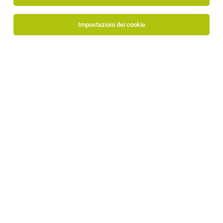
Impostazioni dei cookie
Selectra SpA
Via Pacinotti 11
39100 Bolzano
www.selectra.it/it
Al profilo aziendale
Armin Höllrigl
+39 0471 558400