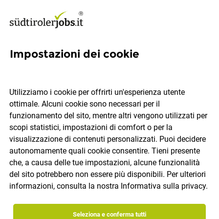
Impostazioni dei cookie
183 offerte di lavoro,
Burgraviato
Utilizziamo i cookie per offrirti un'esperienza utente
ottimale. Alcuni cookie sono necessari per il
funzionamento del sito, mentre altri vengono utilizzati per
Quale lavoro ti piacerebbe trovare?
scopi statistici, impostazioni di comfort o per la
visualizzazione di contenuti personalizzati. Puoi decidere
autonomamente quali cookie consentire. Tieni presente
Categoria di lavoro
Burgraviato
che, a causa delle tue impostazioni, alcune funzionalità
del sito potrebbero non essere più disponibili. Per ulteriori
informazioni, consulta la nostra
Informativa sulla privacy
.
Cerca lavoro
Seleziona e conferma tutti