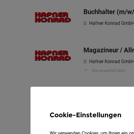
Buchhalter (m/w/
Hafner Konrad Gmb
Magazineur / All
Hafner Konrad Gmb
Das erwartet dich
Lehrling oder Qu
Hafner Konrad Gmb
Cookie-Einstellungen
Wir verwenden Cookies, um Ihnen ein opt