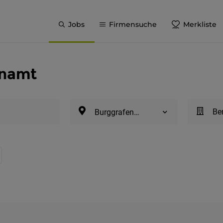
Jobs
Firmensuche
Merkliste
enamt
Be
Burggrafenamt