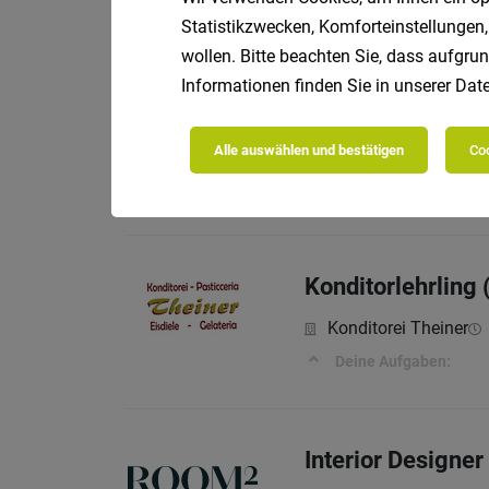
Projektleiter: S
Statistikzwecken, Komforteinstellungen,
Hafner Konrad Gmb
wollen. Bitte beachten Sie, dass aufgrun
Informationen finden Sie in unserer
Date
Telefonist/in / M
Alle auswählen und bestätigen
Coo
Hafner Konrad Gmb
Konditorlehrling
Konditorei Theiner
Deine Aufgaben:
Interior Designer