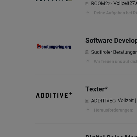
Vollzeit
27.
ROOM2
Deine Aufgaben bei 
Software Develop
Südtiroler Beratungs
Wir freuen uns auf dic
Texter*
Vollzeit |
ADDITIVE
Herausforderungen: