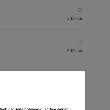
Meran
Meran
Meran
trieb der Seite notwendig, andere dienen