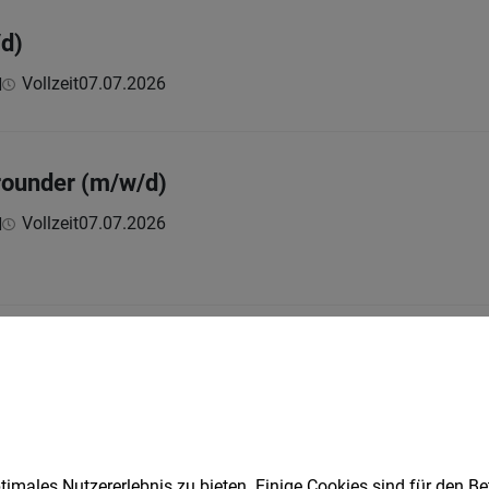
d)
Vollzeit
07.07.2026
H
rounder (m/w/d)
Vollzeit
07.07.2026
H
ereinsteiger (m/w/d) – Büro
Vollzeit | Lehrstelle
07.07.2026
H
imales Nutzererlebnis zu bieten. Einige Cookies sind für den Be