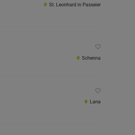
St. Leonhard in Passeier
Internatio
Berufsfeld
Anstellungsa
Schenna
Als Jobfinder spe
Jobs
der
letzten
24
Stunden
Lana
italienische
Jobs