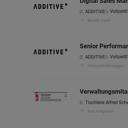
Digital Sales Ma
Vollzeit
0
ADDITIVE
Bozen, Lana
Senior Performa
Vollzeit
0
ADDITIVE
Herausforderungen:
Verwaltungsmitar
Tischlerei Alfred S
Ihre Aufgaben