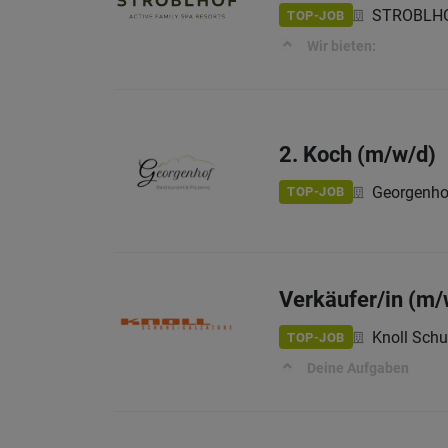
STROBLHO
TOP-JOB
Wir bieten:
2. Koch (m/w/d)
Georgenho
TOP-JOB
Verkäufer/in (m/w
Knoll Schuh
TOP-JOB
Deine Aufgaben