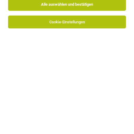
Alle auswählen und bestätigen
Cookie-Einstellungen
Die Stellenanzeige
Mitarbeiter Verwaltung & Buchhaltung
(m/w/d) Teilzeit
in
Innsbruck, Tirol
bei SPORTLER ist
leider nicht mehr verfügbar oder wurde neu
ausgeschrieben.
Zum Firmenprofil
TOP-JOB
Rezeptionist/in im Front Office (m/w/d)
Bozen
23.07.2026
Vollzeit
Parkhotel Mondschein