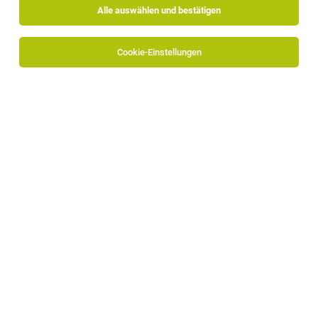
Alle auswählen und bestätigen
Sortieren
30 Jobs
Cookie-Einstellungen
Alle Filter
Überetsch-Unterland
Die Stellenanzeige
Mitarbeiter/in im Bereich
Arbeitsberatung / Löhne
in
Neumarkt
bei Südtiroler
Bauernbund ist leider nicht mehr verfügbar oder wurde
neu ausgeschrieben.
Zum Firmenprofil
TOP-JOB