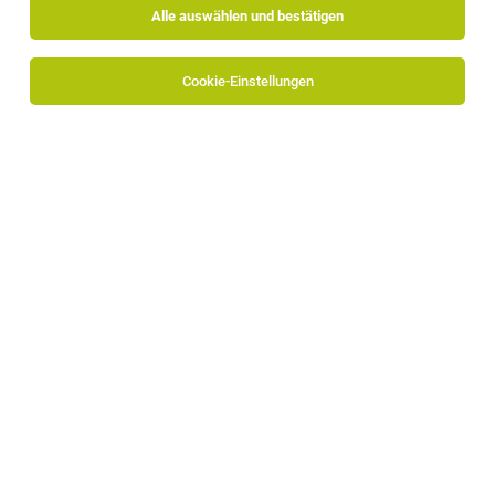
Alle auswählen und bestätigen
Cookie-Einstellungen
Südtiroler Volksbank AG
Schlachthofstraße 55
39100 Bozen
www.volksbank.it/de