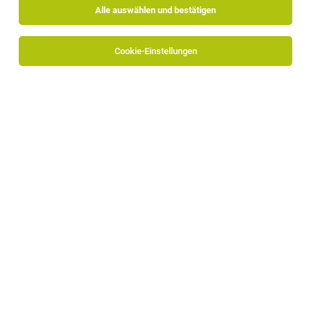
Alle auswählen und bestätigen
Cookie-Einstellungen
Alpitronic GmbH
Bozner-Boden-Mitterweg 33
39100 Bozen
www.alpitronic.it
Zum Firmenprofil