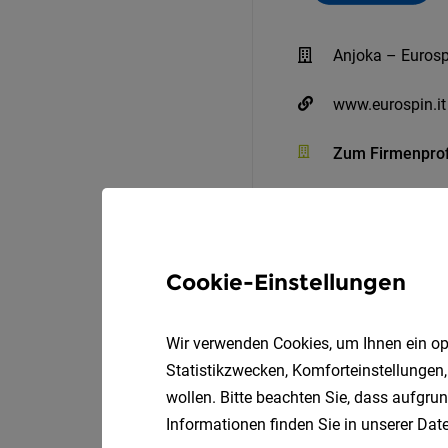
Anjoka – Eurosp
www.eurospin.it
Zum Firmenprof
Cookie-Einstellungen
Wir verwenden Cookies, um Ihnen ein opt
Statistikzwecken, Komforteinstellungen,
wollen. Bitte beachten Sie, dass aufgrun
Informationen finden Sie in unserer
Date
Eurospin Auer– Verkäufer