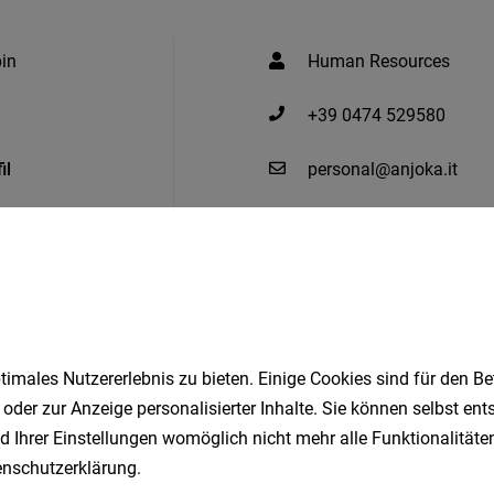
in
Human Resources
+39 0474 529580
il
personal@anjoka.it
Alle Jobs bei Anjoka –
imales Nutzererlebnis zu bieten. Einige Cookies sind für den Be
Ähnliche Jobs
 oder zur Anzeige personalisierter Inhalte. Sie können selbst en
d Ihrer Einstellungen womöglich nicht mehr alle Funktionalitäten
nschutzerklärung
.
 Lehrling (m/w/d) in Vollzeit