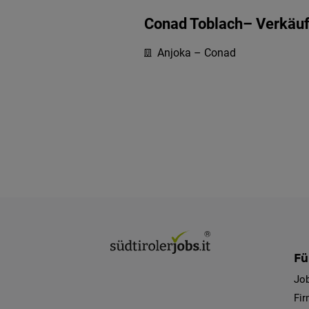
Conad Toblach– Verkäufe
Anjoka – Conad
Fü
Jo
Fi