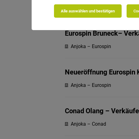
Anjoka – Eurospin
Alle auswählen und bestätigen
Coo
Eurospin Bruneck– Verkä
Anjoka – Eurospin
Neueröffnung Eurospin K
Anjoka – Eurospin
Conad Olang – Verkäufer
Anjoka – Conad