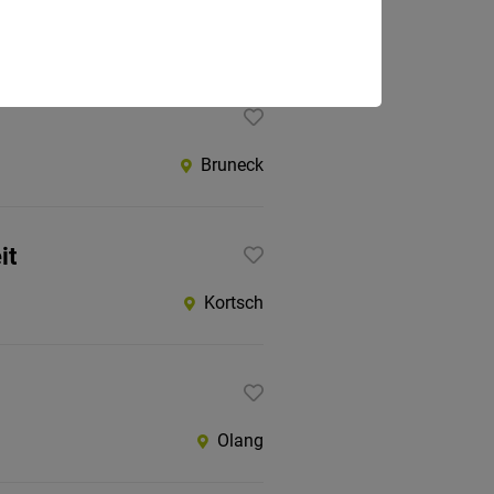
Auer
Bruneck
it
Kortsch
Olang