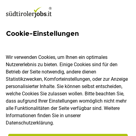
Cookie-Einstellungen
Elektrokonstrukteur /
Elektroplaner für Anlagen im
Wir verwenden Cookies, um Ihnen ein optimales
Maschinenbau (m/w/d)
Nutzererlebnis zu bieten. Einige Cookies sind für den
Betrieb der Seite notwendig, andere dienen
Statistikzwecken, Komforteinstellungen, oder zur Anzeige
LORENZ PAN AG
personalisierter Inhalte. Sie können selbst entscheiden,
welche Cookies Sie zulassen wollen. Bitte beachten Sie,
dass aufgrund Ihrer Einstellungen womöglich nicht mehr
Bozen
Vollzeit
31.07.2026
DE
alle Funktionalitäten der Seite verfügbar sind. Weitere
Informationen finden Sie in unserer
Datenschutzerklärung
.