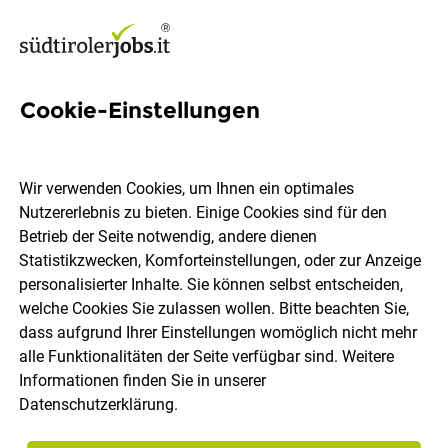
Cookie-Einstellungen
Bierexperte / Bierenthusiast
(m/w/d) auf Abruf
Wir verwenden Cookies, um Ihnen ein optimales
Nutzererlebnis zu bieten. Einige Cookies sind für den
Pfefferlechner
Betrieb der Seite notwendig, andere dienen
Statistikzwecken, Komforteinstellungen, oder zur Anzeige
personalisierter Inhalte. Sie können selbst entscheiden,
Lana
Teilzeit
Geringfügig
08.08.2026
welche Cookies Sie zulassen wollen. Bitte beachten Sie,
dass aufgrund Ihrer Einstellungen womöglich nicht mehr
alle Funktionalitäten der Seite verfügbar sind. Weitere
Informationen finden Sie in unserer
Datenschutzerklärung
.