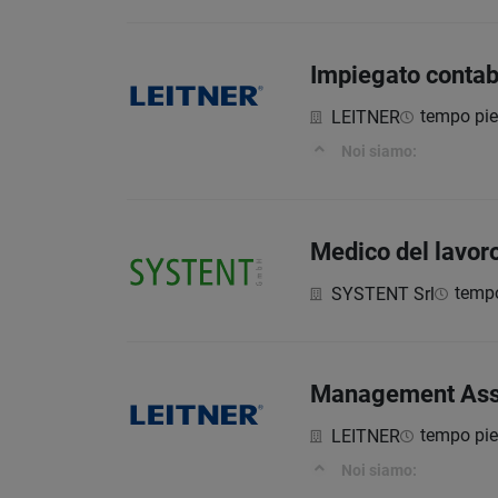
Impiegato contab
tempo pi
LEITNER
Noi siamo:
Medico del lavor
tempo
SYSTENT Srl
Management Assi
tempo pi
LEITNER
Noi siamo: