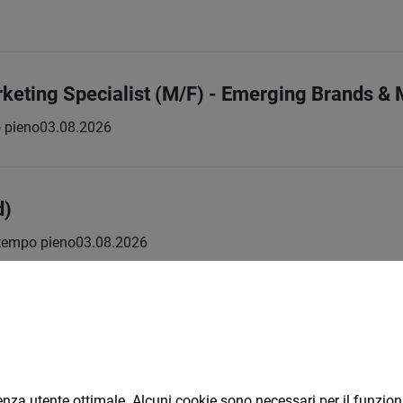
eting Specialist (M/F) - Emerging Brands & 
 pieno
03.08.2026
d)
tempo pieno
03.08.2026
/ Insegnanti per ripetizioni (f/m)
eno | Libero professionista
02.08.2026
oni (m/f)
rienza utente ottimale. Alcuni cookie sono necessari per il funzi