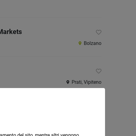
Markets
Bolzano
Prati, Vipiteno
Bolzano, Alto Adige
onamento del sito, mentre altri vengono