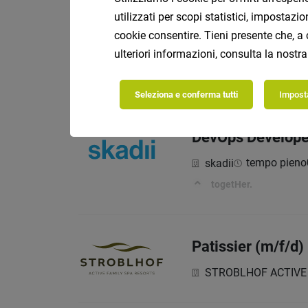
utilizzati per scopi statistici, impostaz
cookie consentire. Tieni presente che, a 
Language teache
ulteriori informazioni, consulta la nostr
tempo pi
PEGASUS
Seleziona e conferma tutti
Imposta
DevOps Develope
tempo pieno
skadii
togetHer.
Patissier (m/f/d
STROBLHOF ACTIVE