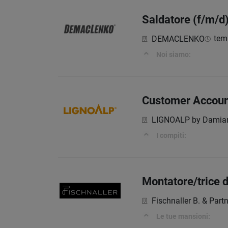
Saldatore (f/m/d
tem
DEMACLENKO
Noi siamo:
Customer Accoun
LIGNOALP by Damia
I compiti:
Montatore/trice di
Fischnaller B. & Partn
Le tue mansioni: