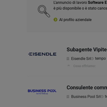
L'annuncio di lavoro
Software E
è più disponibile o è stato cance
Al profilo aziendale
Subagente Vipiten
tempo 
Eisendle Srl
Cosa offriamo:
Consulente commer
t
Business Pool Srl