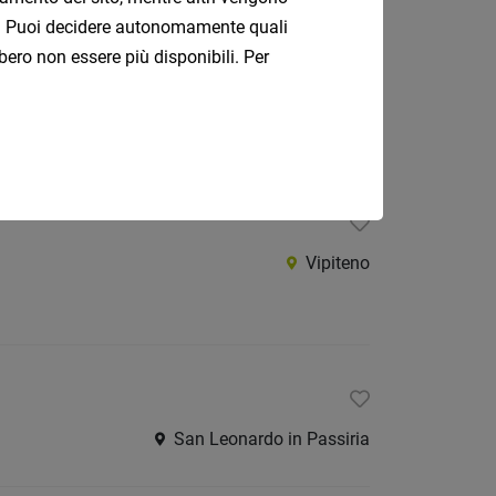
ati. Puoi decidere autonomamente quali
bero non essere più disponibili. Per
Bolzano, South Tyrol
Vipiteno
San Leonardo in Passiria