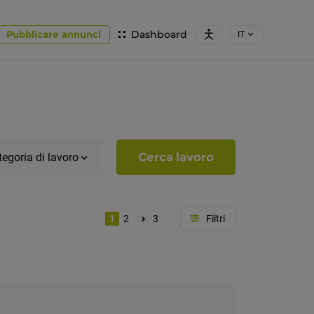
Pubblicare annunci
Dashboard
IT
Cerca lavoro
egoria di lavoro
1
2
3
Località
Alto
Adige