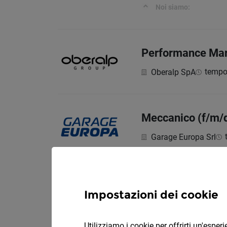
Noi siamo:
Performance Mark
tempo
Oberalp SpA
Meccanico (f/m/
Garage Europa Srl
Docenti di lingua 
Impostazioni dei cookie
tempo pi
PEGASUS
Insegnanti per ripetizi
Utilizziamo i cookie per offrirti un'espe