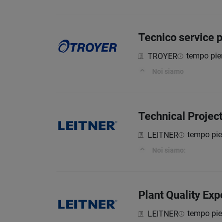
Tecnico service p
tempo pie
TROYER
Noi siamo
Technical Projec
tempo pi
LEITNER
Noi siamo:
Plant Quality Exp
tempo pi
LEITNER