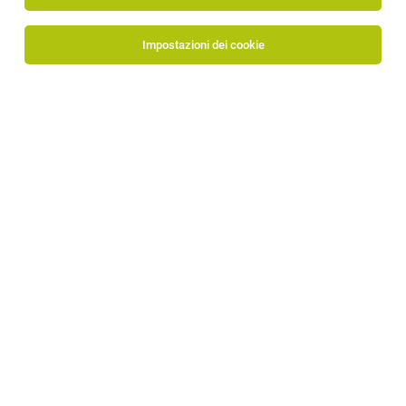
Impostazioni dei cookie
Alpitronic Srl
Via di Mezzo ai Piani 33
39100 Bolzano
www.alpitronic.it/it
Al profilo aziendale
+39 0471 096450