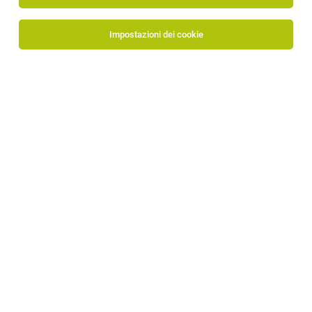
Impostazioni dei cookie
Ragnista / Escavatorista (m/f/d)
Bronzolo
29.07.2026
tempo pieno
SUDTIROLFER SRL
Le tue mansioni:
Operatore ufficio specializzato rifiuti (Junior /
Senior) – (m/f/d)
Bronzolo
29.07.2026
tempo pieno