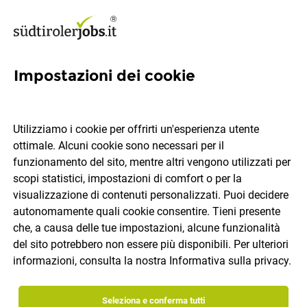
Impostazioni dei cookie
Director of Production and
Data Set Operations (f/m/d)
Utilizziamo i cookie per offrirti un'esperienza utente
ottimale. Alcuni cookie sono necessari per il
ALLSIDES
funzionamento del sito, mentre altri vengono utilizzati per
scopi statistici, impostazioni di comfort o per la
visualizzazione di contenuti personalizzati. Puoi decidere
Bressanone
tempo pieno
06.08.2026
IT
autonomamente quali cookie consentire. Tieni presente
che, a causa delle tue impostazioni, alcune funzionalità
del sito potrebbero non essere più disponibili. Per ulteriori
informazioni, consulta la nostra
Informativa sulla privacy
.
Seleziona e conferma tutti