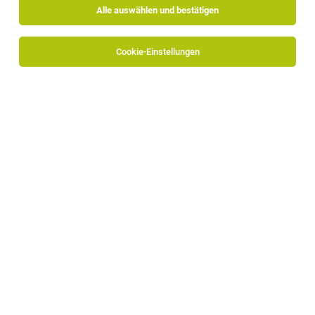
Alle auswählen und bestätigen
Cookie-Einstellungen
Mitarbeiter für den
Verkaufsinnendienst
(m/w/d)
Zur Verstärkung unseres Teams suchen wir
ab sofort oder nach Vereinbarung
eine/n
Mitarbeiter/in für den
Verkaufsinnendienst.
Aufgabenbeschreibung:
Bestellungen und Anfragen von