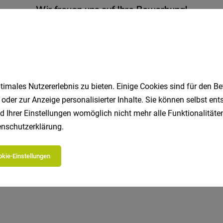
imales Nutzererlebnis zu bieten. Einige Cookies sind für den Be
 oder zur Anzeige personalisierter Inhalte. Sie können selbst en
d Ihrer Einstellungen womöglich nicht mehr alle Funktionalitäten
Jetzt bewerben
EASY.bewer
nschutzerklärung
.
kie-Einstellungen